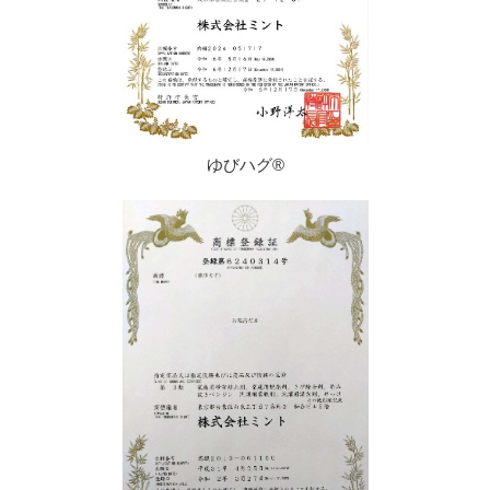
ゆびハグ®