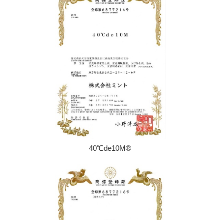
40℃de10M®