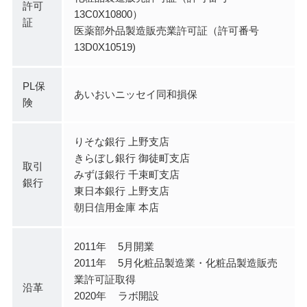
許可
13C0X10800）
証
医薬部外品製造販売業許可証（許可番号
13D0X10519)
PL保
あいおいニッセイ同和損保
険
りそな銀行 上野支店
きらぼし銀行 御徒町支店
取引
みずほ銀行 千束町支店
銀行
東日本銀行 上野支店
朝日信用金庫 本店
2011年
5月開業
2011年
5月化粧品製造業・化粧品製造販売
業許可証取得
沿革
2020年
ラボ開設