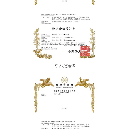
なみだ湯®