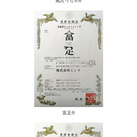
風呂っちゃ®
富足®